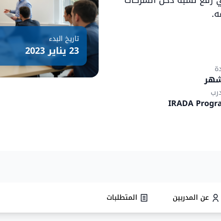
ي رفع نسبة دخل الشركات
تاريخ البدء
23 يناير 2023
دة
درب
IRADA Progr
عن المدربين
المتطلبات